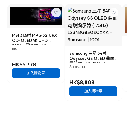
MSI 31.5吋 MPG 321URX
QD-OLED 4K UHD
LG 
240Hz 電競顯示器
UH
msi
Samsung 三星 34吋
器 
LG
Odyssey G8 OLED 曲面
電競顯示器 (175Hz)
HK$5,778
Samsung
LS34BG850SCXXK
HK
加入購物車
HK$8,808
加入購物車