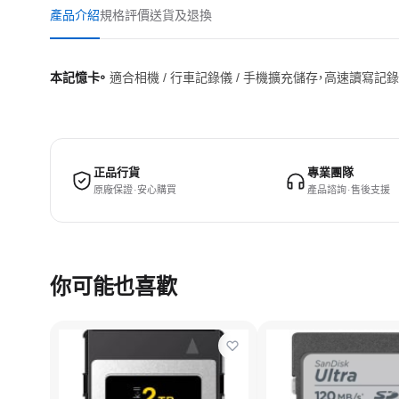
產品介紹
規格
評價
送貨及退換
本記憶卡。
適合相機 / 行車記錄儀 / 手機擴充儲存，高速讀寫記
正品行貨
專業團隊
原廠保證 · 安心購買
產品諮詢 · 售後支援
你可能也喜歡