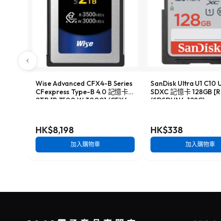
Wise Advanced CFX4-B Series
SanDisk Ultra U1 C10 
CFexpress Type-B 4.0 記憶卡
SDXC 記憶卡 128GB [R:
2TB [R:3500 W:3000] (CFX4-
(SDSDUN4-128G)
B2048M2)
HK$8,198
HK$338
加入購物車
加入購物車