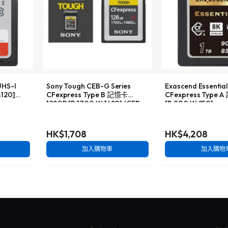
UHS-I
Sony Tough CEB-G Series
Exascend Essenti
120]
CFexpress Type B 記憶卡
CFexpress Type 
128GB [R:1700 W:1480] (CEB-
[R:900 W:850]
G128)
HK$1,708
HK$4,208
加入購物車
加入購物