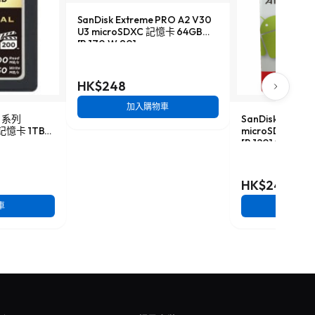
SanDisk Extreme PRO A2 V30
U3 microSDXC 記憶卡 64GB
[R:170 W:90]
HK$248
加入購物車
al 系列
SanDisk Ultra A
A 記憶卡 1TB
microSDHC 記
[R:120] (SDSQU
HK$248
車
加入