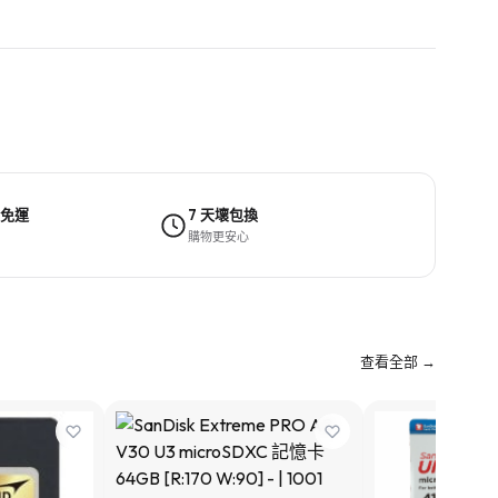
 免運
7 天壞包換
購物更安心
查看全部 →