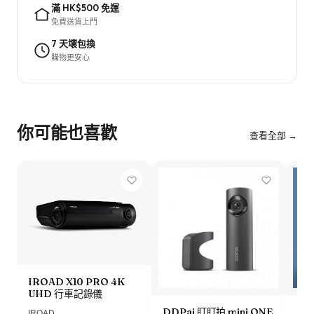
滿 HK$500 免運
免費送貨上門
7 天壞包換
購物更安心
你可能也喜歡
查看全部 →
IROAD X10 PRO 4K
UHD 行車記錄儀
DDPai 盯盯拍 mini ONE
Lo
IROAD