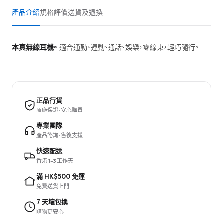
產品介紹
規格
評價
送貨及退換
本真無線耳機。
適合通勤、運動、通話、娛樂，零線束，輕巧隨行。
正品行貨
原廠保證 · 安心購買
專業團隊
產品諮詢 · 售後支援
快速配送
香港 1–3 工作天
滿 HK$500 免運
免費送貨上門
7 天壞包換
購物更安心