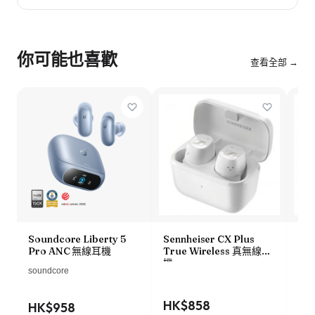
你可能也喜歡
查看全部 →
Soundcore Liberty 5
Sennheiser CX Plus
App
Pro ANC 無線耳機
True Wireless 真無線耳
線耳
機
電
soundcore
HK$858
HK
HK$958