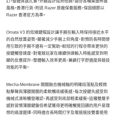
訂。整體質感扎實，外觀設計成熟低調，適合各種桌面佈置
風格。香港行貨，附送 Razer 原廠保養服務，保固細節以
Razer 香港官方為準。
Ornata V3 的低矮鍵帽設計讓手腕在輸入時保持接近水平
的自然放置姿勢，顯著減少手腕上仰角度，對預防長時間使
用引致的手腕不適有一定幫助。較短的行程亦帶來更快的
按鍵觸發速度，對電競玩家在連續快速輸入時能感受到明
顯的反應提升，整體輸入效率更高，兼顧打字舒適度與競技
效能的平衡。
Mecha-Membrane 開關融合機械軸的明確段落點及輕微
點擊聲與薄膜開關的柔軟觸底緩衝感，每次按鍵先感受到
機械式清晰觸發確認，再感受到底部輕柔緩衝。這種雙層手
感對習慣薄膜鍵盤但希望獲得更明確觸覺回饋的用戶是理
想的過渡選擇，同時適合長時間打字及電競競技雙重使用