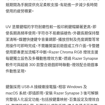
競期間為手腕提供充足柔軟支撐，有助進一步減少長時間
使用的疲勞積累。
UV 塗層鍵帽的字符耐磨性較一般印刷鍵帽顯著更高，即
使長期高頻率使用，字符亦不易磨損褪色，外觀長期保持整
潔清晰。媒體快捷鍵令音量調節、播放控制及亮度調整等常
用操作可即時完成，不需離開當前遊戲或工作介面，令整體
使用節奏更加流暢不中斷。Razer Chroma RGB 燈效支援
每鍵獨立設色及多種動態燈效方案，透過 Razer Synapse
軟件可與超過 300 款整合遊戲即時聯動，燈效配合遊戲事
件動態呈現。
鍵盤採用 USB-A 接線連接電腦，相容 Windows 及
macOS 系統，即插即用，安裝 Razer Synapse 3 後可解鎖
完整個人化設定功能，包括按鍵重映射、巨集設定及燈效自