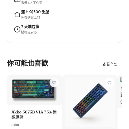
香港 1–3 工作天
滿 HK$500 免運
免費送貨上門
7 天壞包換
購物更安心
你可能也喜歡
查看全部 →
Akko 5075B VIA 75% 無
Ke
線鍵盤
Kn
鈕
akko