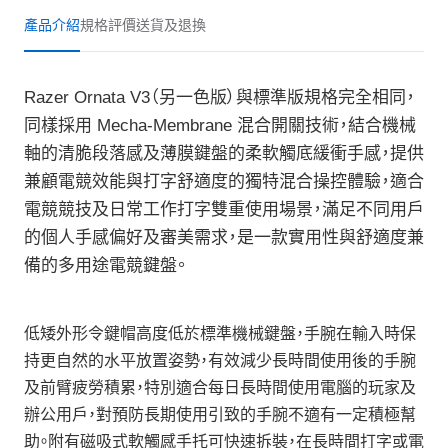
產品介紹
規格
評價
送貨及退換
Razer Ornata V3（另一色版）與標準版規格完全相同，
同樣採用 Mecha-Membrane 混合開關技術，結合機械
軸的清脆段落感及薄膜鍵盤的柔軟觸底緩衝手感，提供
兼顧電競效能與打字舒適度的獨特混合操控體驗，適合
電競競技及日常工作打字雙重使用場景，滿足不同用戶
的個人手感偏好及審美需求，是一款實用性與舒適度兼
備的多用途電競鍵盤。
低矮外形令鍵帽高度低於標準機械鍵盤，手腕在輸入時保
持更自然的水平放置姿勢，有效減少長時間使用後的手腕
及前臂疲勞積累，特別適合每日長時間使用電腦的玩家及
辦公用戶，對預防長期使用引致的手腕不適有一定積極幫
助。附有磁吸式軟觸感手托可快速拆裝，在長時間打字或電