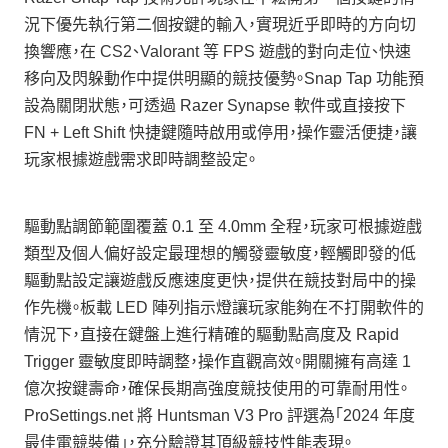
況下優先執行第二個按鍵的輸入，實現近乎即時的方向切
換響應，在 CS2、Valorant 等 FPS 遊戲的對向走位、快速
移向及閃躲動作中提供明顯的競技優勢。Snap Tap 功能預
設為關閉狀態，可透過 Razer Synapse 軟件或直接按下
FN + Left Shift 快捷鍵隨時啟用或停用，操作靈活便捷，讓
玩家根據遊戲需求即時調整設定。
驅動點調節範圍覆蓋 0.1 至 4.0mm 全程，玩家可根據遊戲
類型及個人偏好設定最理想的觸發靈敏度，輕觸即發的低
驅動點設定讓遊戲反應速度更快，提供在競技對局中的操
作先機。板載 LED 陣列指示燈讓玩家能夠在不打開軟件的
情況下，直接在鍵盤上進行精確的驅動點高度及 Rapid
Trigger 靈敏度即時調整，操作直觀高效。開關擁有高達 1
億次按鍵壽命，確保長期高強度競技使用的可靠耐用性。
ProSettings.net 將 Huntsman V3 Pro 評選為「2024 年度
最佳電競裝備」，充分驗證其頂級競技性能表現。