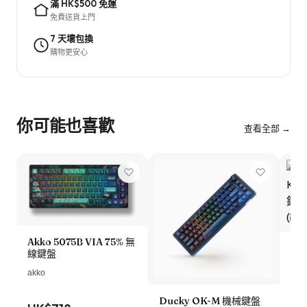
滿 HK$500 免運
免費送貨上門
7 天壞包換
購物更安心
你可能也喜歡
查看全部 →
Akko 5075B VIA 75% 無
Ke
線鍵盤
Kn
鈕
akko
(b
Ducky OK-M 機械鍵盤