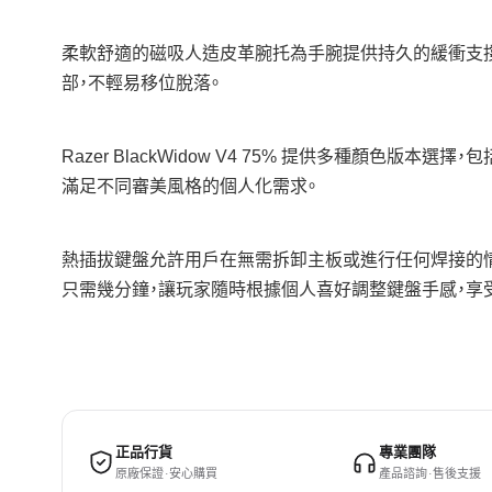
柔軟舒適的磁吸人造皮革腕托為手腕提供持久的緩衝支撐
部，不輕易移位脫落。
Razer BlackWidow V4 75% 提供多種顏色版本選擇，
滿足不同審美風格的個人化需求。
熱插拔鍵盤允許用戶在無需拆卸主板或進行任何焊接的情況下直接
只需幾分鐘，讓玩家隨時根據個人喜好調整鍵盤手感，享
正品行貨
專業團隊
原廠保證 · 安心購買
產品諮詢 · 售後支援