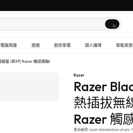
電腦周邊
遊戲
廚房家電
個人護理
智能家居
遊戲鍵盤 (第3代 Razer 觸感橘軸)
1
/
2
Razer
Razer Bla
熱插拔無線
Razer 觸
產品編號：
razer-blackwidow-v4-pro-7