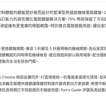
高個人化定制體驗的鍵盤愛好者而設計的緊湊型熱插拔機械電競鍵盤，以 7
與深度自訂能力的高性價比電競鍵盤解決方案。75% 佈局保留了方
讓滑鼠擁有更寬廣的移動範圍，特別適合電競遊戲用途，讓玩
徒手更換鍵盤開關，兼容 3 針腳及 5 針腳規格的機械開關，為玩家提
手感，在保持清晰按鍵觸感的同時降低機械噪音，適合遊戲與辦公兩用場景
鍵盤完全沒有技術門檻。
及其他 Chroma 相容設備同步，打造視覺統一的電競桌面燈光環境，
能滾輪及媒體快捷鍵讓媒體控制操作變得更加方便直觀，無需中
長時間打字與遊戲的手腕疲勞感。Tom's Guide 評選為測