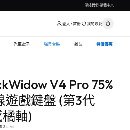
聯絡我們
繁體中文
登入 / 註冊
我的最愛
汽車電子
場景套裝
雜誌
特價優惠
ckWidow V4 Pro 75%
遊戲鍵盤 (第3代
感橘軸)
5-3-razer