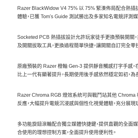
Razer BlackWidow V4 75% 以 75%
體驗，已獲 Tom's Guide 測試勝出及多家知名電競評
Socketed PCB 熱插拔設計允許玩家徒手更換預裝開
及開關拔取工具，更換過程簡單快捷，讓開關自訂完全零
原廠預裝的 Razer 橙軸 Gen‑3 提供靜音觸感
比上一代有顯著提升，長期使用後手感依然穩定如初，為
Razer Chroma RGB 燈效系統可與戰鬥站其他 
反應，大幅提升電競沉浸感與個性化視覺體驗，充分展現
多功能旋鈕滾輪配合獨立媒體快捷鍵，提供直觀的全面媒
合使用的理想控制方案，全面提升使用便利性。