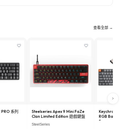
查看全部 →
 2 PRO 系列
Steelseries Apex 9 Mini FaZe
Keychron K5 M
Clan Limited Edition 遊戲鍵盤
RGB Backlight (
Swappable) Wir
SteelSeries
Mechanical K