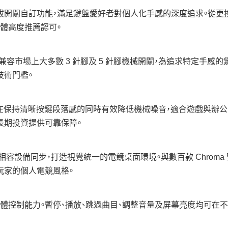
 緊湊佈局配合熱插拔開關自訂功能，滿足鍵盤愛好者對個人化手感的深度追
測媒體高度推薦認可。
關，兼容市場上大多數 3 針腳及 5 針腳機械開關，為追求特定手感的
技術門檻。
打字手感，在保持清晰按鍵段落感的同時有效降低機械噪音，適合遊戲
長期投資提供可靠保障。
Chroma 相容設備同步，打造視覺統一的電競桌面環境。與數百款 Ch
玩家的個人電競風格。
體控制能力。暫停、播放、跳過曲目、調整音量及屏幕亮度均可在