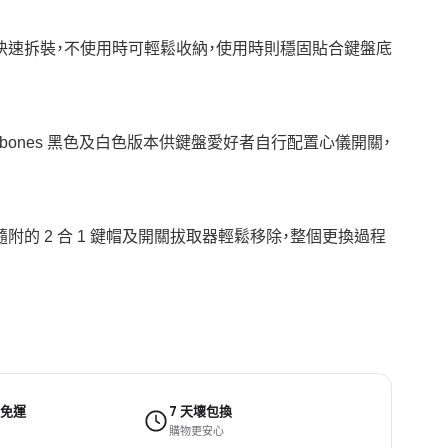
快速拆裝，不使用時可輕鬆收納，使用時則穩固貼合鍵盤底
，以及 Barebones 黑色及白色版本供鍵盤愛好者自行配置心儀開關，
用隨附的 2 合 1 鍵帽及開關拔取器輕鬆移除，整個更換過程
 免運
7 天壞包換
購物更安心