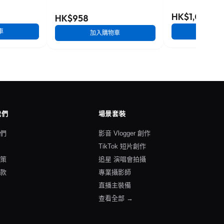
化機械式鍵盤
HK$1,088
HK$958
車
加入
加入購物車
我們
場景套裝
我們
影音 Vlogger 創作
格
TikTok 短片創作
政策
追星 演唱會拍攝
條款
專業攝影師
直播主裝備
查看全部 →