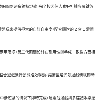
求。從更換開關到創造獨特燈效，完全按照個人喜好打造專屬鍵盤
鍵盤玩家提供極大的自訂自由度。配合隨附的 2 合 1 鍵帽
與辦公兩用環境。第三代開關設計在耐用性與手感一致性方面相
roma 整合遊戲進行動態燈效聯動，讓鍵盤燈光隨遊戲情境即時
不中斷遊戲的情況下即時完成，是電競遊戲與多媒體娛樂結