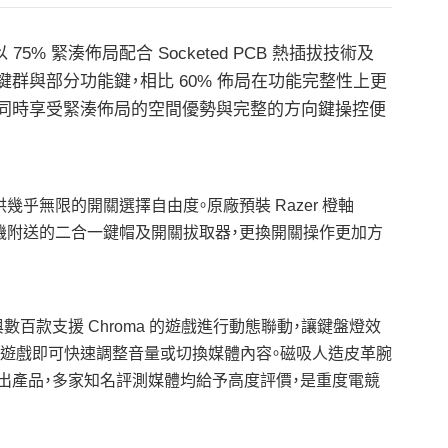
5% 緊湊佈局配合 Socketed PCB 熱插拔技術及
向鍵群與部分功能鍵，相比 60% 佈局在功能完整性上更
家同時享受緊湊佈局的空間優勢與完整的方向鍵操控便
供幾乎無限的開關選擇自由度。原廠預裝 Razer 橙軸
。配合隨機附送的二合一鍵帽及開關拔取器，更換開關操作更加方
並與數百款支援 Chroma 的遊戲進行動態聯動，讓鍵盤燈效
斷遊戲即可快速調整音量或切換媒體內容。磁吸人造皮革腕
試勝出產品，多家知名評測媒體均給予高度評價，是重度電競