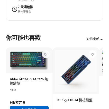
7 天壞包換
購物更安心
你可能也喜歡
查看全部 →
Akko 5075B VIA 75% 無
Ke
線鍵盤
Kn
鈕
akko
(b
Ducky OK-M 機械鍵盤
HK$718
HK