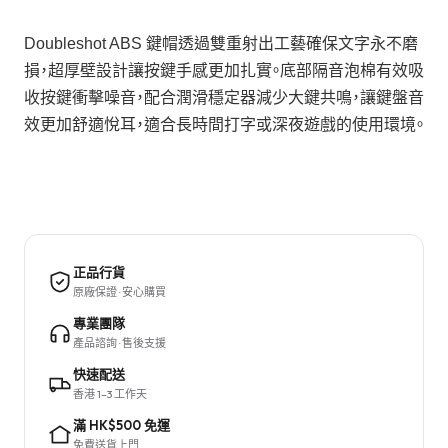
Doubleshot ABS 鍵帽透過雙重射出工藝確保文字永不磨
損，超厚壁設計讓按鍵手感更加扎實。底部隔音泡棉有效吸
收按鍵衝擊噪音，配合潤滑穩定器減少大鍵共鳴，讓鍵盤音
效更加舒適悅耳，適合長時間打字或深夜遊戲的使用環境。
正品行貨
原廠保證 · 安心購買
專業團隊
產品諮詢 · 售後支援
快速配送
香港 1–3 工作天
滿 HK$500 免運
免費送貨上門