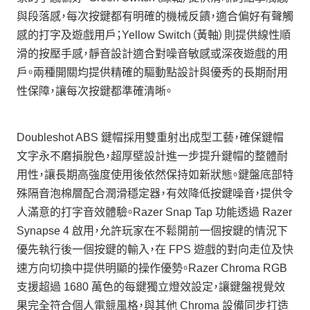
與段落感，每次按鍵都有明確的機械反饋，適合偏好有聲觸
感的打字及遊戲用戶；Yellow Switch（黃軸）則提供線性順
滑的按壓手感，靜音設計適合對噪音敏感或深夜遊戲的用
戶。兩種開關均提供精確的驅動點設計與優秀的長期耐用
性保障，讓每次按鍵都準確清晰。
Doubleshot ABS 鍵帽採用雙重射出成型工藝，確保鍵帽
文字永不磨損脫色，超厚壁設計進一步提升鍵帽的整體耐
用性，讓長期高強度使用後依然保持如新狀態。鍵盤底部特
殊隔音泡棉層配合潤滑穩定器，有效降低按鍵噪音，提供令
人滿意的打字音效體驗。Razer Snap Tap 功能透過 Razer
Synapse 4 啟用，允許玩家在不鬆開前一個按鍵的情況下
優先執行後一個按鍵的輸入，在 FPS 遊戲的對向走位及快
速方向切換中提供明顯的操作優勢。Razer Chroma RGB
支援超過 1680 萬色的每鍵獨立燈效設定，讓鍵盤視覺效
果完全符合個人電競風格，與其他 Chroma 設備同步打造