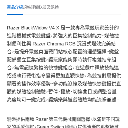
產品介紹
規格
評價
送貨及退換
Razer BlackWidow V4 X 是一款專為電競玩家設計的
進階機械式電競鍵盤，將強大的巨集控制能力、媒體控
制便利性與 Razer Chroma RGB 沉浸式燈效完美結
合，是提升電競桌面戰鬥站核心配置的理想選擇。鍵盤
配備獨立巨集按鍵，讓玩家能夠即時執行複雜指令組
合，無需記憶繁複的快捷鍵組合，在遊戲中釋放技能連
招或執行戰術指令變得更加直觀快捷，為競技對局提供
顯著的操作效率優勢。多功能滾輪及媒體快捷鍵提供直
觀的媒體控制體驗，暫停、播放、切換曲目或調整音量
亮度均可一鍵完成，讓娛樂與遊戲體驗均能流暢兼顧。
鍵盤提供兩種 Razer 第三代機械開關選擇，以滿足不同玩
家的手感偏好。Green Switch（綠軸）提供清晰的點擊觸感