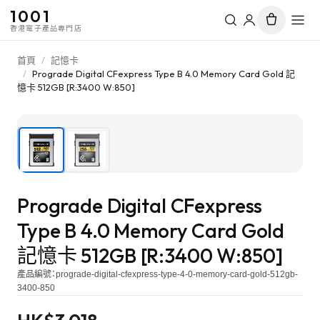
1001
香港電子產品專門店
首頁
/
記憶卡
/
Prograde Digital CFexpress Type B 4.0 Memory Card Gold 記
憶卡 512GB [R:3400 W:850]
1
/
2
Prograde Digital CFexpress
Type B 4.0 Memory Card Gold
記憶卡 512GB [R:3400 W:850]
產品編號：
prograde-digital-cfexpress-type-4-0-memory-card-gold-512gb-
3400-850