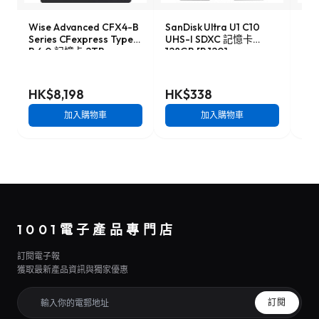
Wise Advanced CFX4-B
SanDisk Ultra U1 C10
Son
Series CFexpress Type-
UHS-I SDXC 記憶卡
Ser
B 4.0 記憶卡 2TB
128GB [R:120]
記憶
[R:3500 W:3000]
(SDSDUN4-128G)
W:1
(CFX4-B2048M2)
HK$8,198
HK$338
HK
加入購物車
加入購物車
1001電子產品專門店
訂閱電子報
獲取最新產品資訊與獨家優惠
訂閱