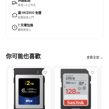
快速配送
香港 1–3 工作天
滿 HK$500 免運
免費送貨上門
7 天壞包換
購物更安心
你可能也喜歡
查看全部 →