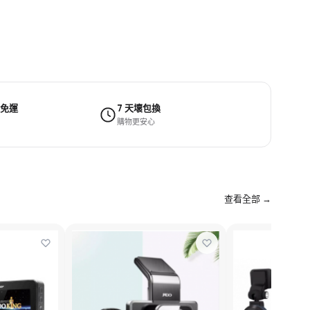
 免運
7 天壞包換
購物更安心
查看全部 →