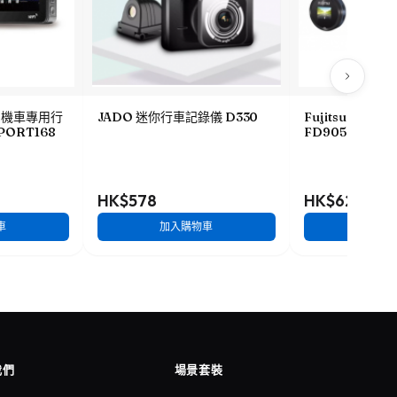
HD機車專用行
JADO 迷你行車記錄儀 D330
Fujitsu 全高
PORT168
FD905
HK$578
HK$628
車
加入購物車
加入
我們
場景套裝