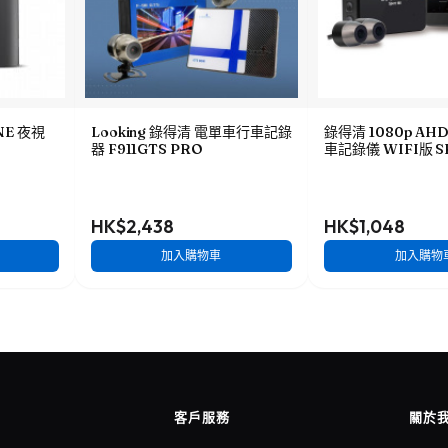
ONE 夜視
Looking 錄得清 電單車行車記錄
錄得清 1080p A
器 F911GTS PRO
車記錄儀 WIFI版 S
HK$2,438
HK$1,048
加入購物車
加入購物
客戶服務
關於