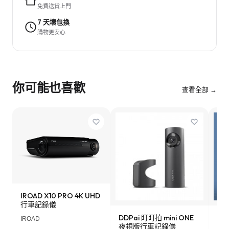
免費送貨上門
7 天壞包換
購物更安心
你可能也喜歡
查看全部 →
IROAD X10 PRO 4K UHD
行車記錄儀
DDPai 盯盯拍 mini ONE
Lo
IROAD
夜視版行車記錄儀
車記