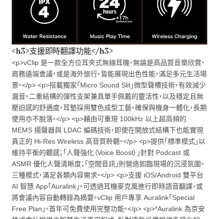
<h3>支援即時翻譯功能</h3>
<p>νClip 是一款全方位耳夾式無線耳機，無論是高品質音樂欣賞、
商務遠端會議，或是海外旅行，皆能展現出色性能，滿足多元生活場
景。</p> <p>搭載獨家「Micro Sound Slit」微型聲槽技術，有效減少
漏音。二重結構的彈性支架兼具單手佩戴的靈活性，以及穩定且無
壓迫感的舒適度。耳墊採用雙色成型工藝，確保與機身一體化，長期
使用亦不脫落。</p> <p>藉由可重現 100kHz 以上超高頻的
MEMS 揚聲器與 LDAC 編碼技術，即使在開放式結構下也能實現
真正的 Hi-Res Wireless 高音質聆聽。</p> <p>提供「標準模式」以
維持平衡的聽感；「人聲強化（Voice Boost）」針對 Podcast 或
ASMR 優化人聲清晰度；「空間音訊」則營造如臨現場的沉浸氛圍。
三種模式，滿足各類內容需求。</p> <p>支援 iOS/Android 雙平台
AI 智慧 App「Auralink」。可透過耳機麥克風進行即時語音翻譯，或
將會議內容自動轉錄為摘要。νClip 用戶專享 Auralink「Special
Free Plan」，首年可免費使用完整功能。</p> <p>*Auralink 為京安