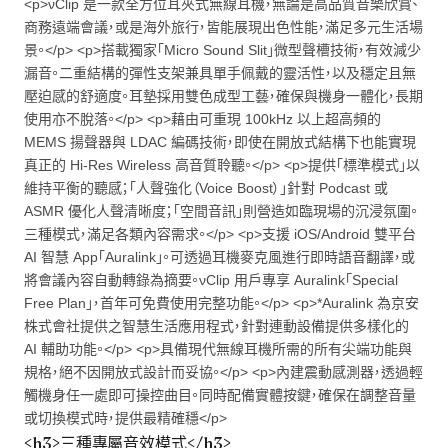
<p>νClip 是一款全方位耳夾式無線耳機，無論是高品質音樂欣賞、
商務遠端會議，或是海外旅行，皆能展現出色性能，滿足多元生活場
景。</p> <p>搭載獨家「Micro Sound Slit」微型聲槽技術，有效減少
漏音。二重結構的彈性支架兼具單手佩戴的靈活性，以及穩定且無
壓迫感的舒適度。耳墊採用雙色成型工藝，確保與機身一體化，長期
使用亦不脫落。</p> <p>藉由可重現 100kHz 以上超高頻的
MEMS 揚聲器與 LDAC 編碼技術，即使在開放式結構下也能實現
真正的 Hi-Res Wireless 高音質聆聽。</p> <p>提供「標準模式」以
維持平衡的聽感；「人聲強化（Voice Boost）」針對 Podcast 或
ASMR 優化人聲清晰度；「空間音訊」則營造如臨現場的沉浸氛圍。
三種模式，滿足各類內容需求。</p> <p>支援 iOS/Android 雙平台
AI 智慧 App「Auralink」。可透過耳機麥克風進行即時語音翻譯，或
將會議內容自動轉錄為摘要。νClip 用戶專享 Auralink「Special
Free Plan」，首年可免費使用完整功能。</p> <p>*Auralink 為京安
株式會社提供之智慧生活應用程式，針對連動設備提供多樣化的
AI 輔助功能。</p> <p>具備現代無線耳機所需的所有尖端功能與
規格，絕不因開放式設計而妥協。</p> <p>內建震動感測器，透過輕
觸機身任一處即可操控曲目。同時配備實體按鍵，確保在調整音量
或切換模式時，提供最精確穩</p>
<h3>三種專屬音效模式</h3>