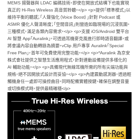
MEMS 揚聲器與 LDAC 編碼技術，即使在開放式結構下也能實現
真正的 Hi-Res Wireless 高音質聆聽。</p> <p>提供「標準模式」以
維持平衡的聽感；「人聲強化（Voice Boost）」針對 Podcast 或
ASMR 優化人聲清晰度；「空間音訊」則營造如臨現場的沉浸氛圍。
三種模式，滿足各類內容需求。</p> <p>支援 iOS/Android 雙平台
AI 智慧 App「Auralink」。可透過耳機麥克風進行即時語音翻譯，或
將會議內容自動轉錄為摘要。νClip 用戶專享 Auralink「Special
Free Plan」，首年可免費使用完整功能。</p> <p>*Auralink 為京安
株式會社提供之智慧生活應用程式，針對連動設備提供多樣化的
AI 輔助功能。</p> <p>具備現代無線耳機所需的所有尖端功能與
規格，絕不因開放式設計而妥協。</p> <p>內建震動感測器，透過輕
觸機身任一處即可操控曲目。同時配備實體按鍵，確保在調整音量
或切換模式時，提供最精確穩</p>