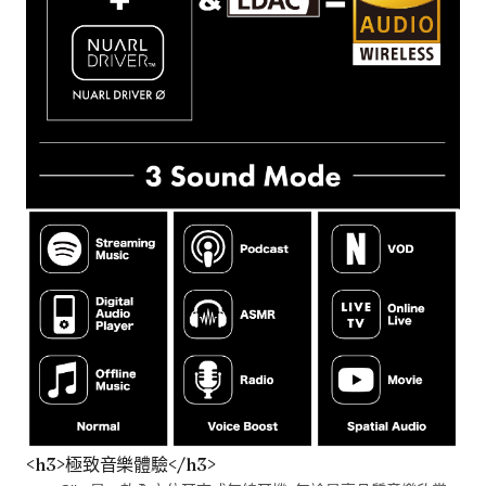
<h3>極致音樂體驗</h3>