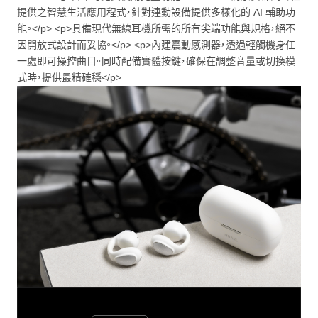
提供之智慧生活應用程式，針對連動設備提供多樣化的 AI 輔助功
能。</p> <p>具備現代無線耳機所需的所有尖端功能與規格，絕不
因開放式設計而妥協。</p> <p>內建震動感測器，透過輕觸機身任
一處即可操控曲目。同時配備實體按鍵，確保在調整音量或切換模
式時，提供最精確穩</p>