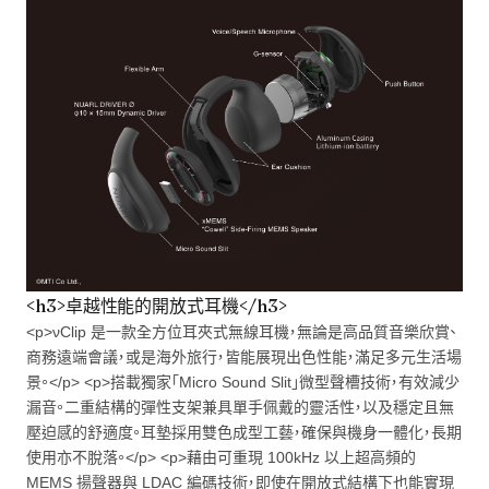
<h3>卓越性能的開放式耳機</h3>
<p>νClip 是一款全方位耳夾式無線耳機，無論是高品質音樂欣賞、
商務遠端會議，或是海外旅行，皆能展現出色性能，滿足多元生活場
景。</p> <p>搭載獨家「Micro Sound Slit」微型聲槽技術，有效減少
漏音。二重結構的彈性支架兼具單手佩戴的靈活性，以及穩定且無
壓迫感的舒適度。耳墊採用雙色成型工藝，確保與機身一體化，長期
使用亦不脫落。</p> <p>藉由可重現 100kHz 以上超高頻的
MEMS 揚聲器與 LDAC 編碼技術，即使在開放式結構下也能實現