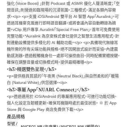
強化（Voice Boost）」針對 Podcast 或 ASMR 優化人聲清晰度；「空
間音訊」則營造如臨現場的沉浸氛圍。三種模式，滿足各類內容需
求。</p> <p>支援 iOS/Android 雙平台 AI 智慧 App「Auralink」。可
透過耳機麥克風進行即時語音翻譯，或將會議內容自動轉錄為摘
要。νClip 用戶專享 Auralink「Special Free Plan」，首年可免費使用
完整功能。*Auralink 為京安株式會社提供之智慧生活應用程式，針
對連動設備提供多樣化的 AI 輔助功能。</p> <p>具備現代無線耳
機所需的所有尖端功能與規格，絕不因開放式設計而妥協。內建震
動感測器，透過輕觸機身任一處即可操控曲目。同時配備實體按鍵，
確保在調整音量或切換模式時，提供最精確穩</p>
<h3>精選雙色呈現</h3>
<p>提供極具質感的「午夜黑 (Neutral Black)」與自然柔和的「暖陽
白 (Natural White)」供您選擇。</p>
<h3>專屬 App「NUARL Connect」</h3>
<p>透過適用於 iOS/Android 的專屬應用程式，可進行功能切換、
個人化設定及韌體更新，確保耳機隨時處於最佳狀態。 ※ 於 App
Store 與 Google Play 商店免費供下載。</p>
產品規格
型號 /
NVCE01-NB (午夜黑) / NVCE01-NW (暖陽白)