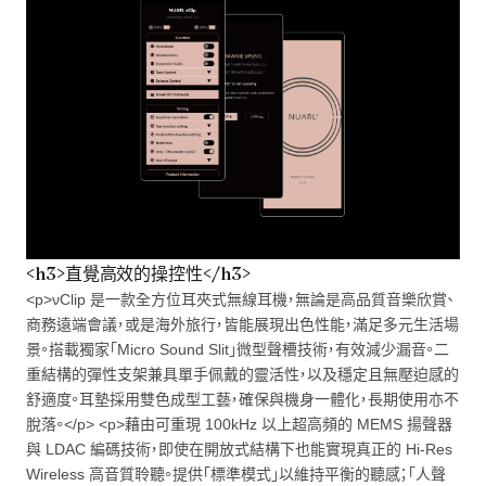
<h3>直覺高效的操控性</h3>
<p>νClip 是一款全方位耳夾式無線耳機，無論是高品質音樂欣賞、
商務遠端會議，或是海外旅行，皆能展現出色性能，滿足多元生活場
景。搭載獨家「Micro Sound Slit」微型聲槽技術，有效減少漏音。二
重結構的彈性支架兼具單手佩戴的靈活性，以及穩定且無壓迫感的
舒適度。耳墊採用雙色成型工藝，確保與機身一體化，長期使用亦不
脫落。</p> <p>藉由可重現 100kHz 以上超高頻的 MEMS 揚聲器
與 LDAC 編碼技術，即使在開放式結構下也能實現真正的 Hi-Res
Wireless 高音質聆聽。提供「標準模式」以維持平衡的聽感；「人聲