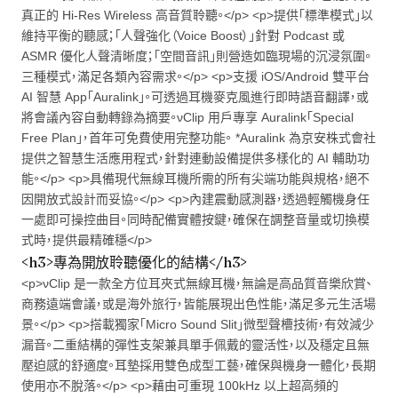
真正的 Hi-Res Wireless 高音質聆聽。</p> <p>提供「標準模式」以
維持平衡的聽感；「人聲強化（Voice Boost）」針對 Podcast 或
ASMR 優化人聲清晰度；「空間音訊」則營造如臨現場的沉浸氛圍。
三種模式，滿足各類內容需求。</p> <p>支援 iOS/Android 雙平台
AI 智慧 App「Auralink」。可透過耳機麥克風進行即時語音翻譯，或
將會議內容自動轉錄為摘要。νClip 用戶專享 Auralink「Special
Free Plan」，首年可免費使用完整功能。 *Auralink 為京安株式會社
提供之智慧生活應用程式，針對連動設備提供多樣化的 AI 輔助功
能。</p> <p>具備現代無線耳機所需的所有尖端功能與規格，絕不
因開放式設計而妥協。</p> <p>內建震動感測器，透過輕觸機身任
一處即可操控曲目。同時配備實體按鍵，確保在調整音量或切換模
式時，提供最精確穩</p>
<h3>專為開放聆聽優化的結構</h3>
<p>νClip 是一款全方位耳夾式無線耳機，無論是高品質音樂欣賞、
商務遠端會議，或是海外旅行，皆能展現出色性能，滿足多元生活場
景。</p> <p>搭載獨家「Micro Sound Slit」微型聲槽技術，有效減少
漏音。二重結構的彈性支架兼具單手佩戴的靈活性，以及穩定且無
壓迫感的舒適度。耳墊採用雙色成型工藝，確保與機身一體化，長期
使用亦不脫落。</p> <p>藉由可重現 100kHz 以上超高頻的