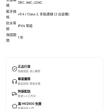
SBC, AAC, LDAC
碼
藍牙規
v5.4 / Class 2, 多點連線 (2 台設備)
格
防水等
IPX4 等級
級
保固期
1 年
間
正品行貨
原廠保證 · 安心購買
專業團隊
產品諮詢 · 售後支援
快速配送
香港 1–3 工作天
滿 HK$500 免運
免費送貨上門