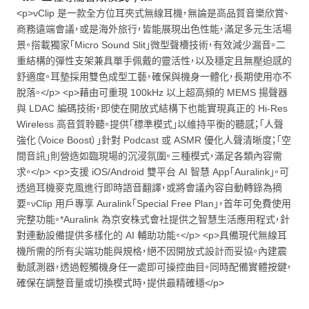
<p>νClip 是一款全方位耳夾式無線耳機，無論是高品質音樂欣賞、
商務遠端會議，或是海外旅行，皆能展現出色性能，滿足多元生活場
景。搭載獨家「Micro Sound Slit」微型聲槽技術，有效減少漏音。二
重結構的彈性支架兼具單手佩戴的靈活性，以及穩定且無壓迫感的
舒適度。耳墊採用雙色成型工藝，確保與機身一體化，長期使用亦不
脫落。</p> <p>藉由可重現 100kHz 以上超高頻的 MEMS 揚聲器
與 LDAC 編碼技術，即使在開放式結構下也能實現真正的 Hi-Res
Wireless 高音質聆聽。提供「標準模式」以維持平衡的聽感；「人聲
強化（Voice Boost）」針對 Podcast 或 ASMR 優化人聲清晰度；「空
間音訊」則營造如臨現場的沉浸氛圍。三種模式，滿足各類內容需
求。</p> <p>支援 iOS/Android 雙平台 AI 智慧 App「Auralink」。可
透過耳機麥克風進行即時語音翻譯，或將會議內容自動轉錄為摘
要。νClip 用戶專享 Auralink「Special Free Plan」，首年可免費使用
完整功能。*Auralink 為京安株式會社提供之智慧生活應用程式，針
對連動設備提供多樣化的 AI 輔助功能。</p> <p>具備現代無線耳
機所需的所有尖端功能與規格，絕不因開放式設計而妥協。內建震
動感測器，透過輕觸機身任一處即可操控曲目。同時配備實體按鍵，
確保在調整音量或切換模式時，提供最精確穩</p>