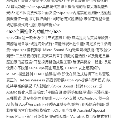
株式會社提供之智慧生活應用程式，針對連動設備提供多樣化的
AI 輔助功能。</p> <p>具備現代無線耳機所需的所有尖端功能與
規格，絕不因開放式設計而妥協。</p> <p>內建震動感測器，透過輕
觸機身任一處即可操控曲目。同時配備實體按鍵，確保在調整音量
或切換模式時，提供最精確穩</p>
<h3>全面進化的功能性</h3>
<p>νClip 是一款全方位耳夾式無線耳機，無論是高品質音樂欣賞、
商務遠端會議，或是海外旅行，皆能展現出色性能，滿足多元生活場
景。</p> <p>搭載獨家「Micro Sound Slit」微型聲槽技術，有效減少
漏音。二重結構的彈性支架兼具單手佩戴的靈活性，以及穩定且無
壓迫感的舒適度。耳墊採用雙色成型工藝，確保與機身一體化，長期
使用亦不脫落。</p> <p>藉由可重現 100kHz 以上超高頻的
MEMS 揚聲器與 LDAC 編碼技術，即使在開放式結構下也能實現
真正的 Hi-Res Wireless 高音質聆聽。</p> <p>提供「標準模式」以
維持平衡的聽感；「人聲強化（Voice Boost）」針對 Podcast 或
ASMR 優化人聲清晰度；「空間音訊」則營造如臨現場的沉浸氛圍。
三種模式，滿足各類內容需求。</p> <p>支援 iOS/Android 雙平台
AI 智慧 App「Auralink」。可透過耳機麥克風進行即時語音翻譯，或
將會議內容自動轉錄為摘要。νClip 用戶專享 Auralink「Special
Free Plan」，首年可免費使用完整功能。 *Auralink 為京安株式會社