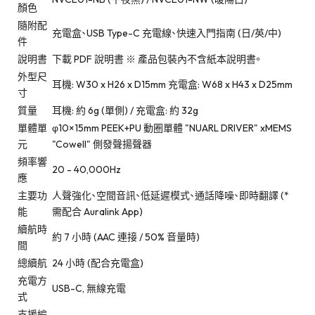
顏色
隨附配
充電盒、USB Type-C 充電線、快速入門指南 (日/英/中)
件
說明書
下載 PDF 說明書 ※ 產品包裝內不含紙本說明書。
外型尺
耳機: W30 x H26 x D15mm 充電盒: W68 x H43 x D25mm
寸
質量
耳機: 約 6g (單側) / 充電盒: 約 32g
單體單
φ10×15mm PEEK+PU 動圈單體 "NUARL DRIVER" xMEMS
元
"Cowell" 側發聲揚聲器
頻率響
20 - 40,000Hz
應
主要功
人聲強化、空間音訊、低延遲模式、通話降噪、即時翻譯 (*
能
需配合 Auralink App)
續航時
約 7 小時 (AAC 連接 / 50% 音量時)
間
總續航
24 小時 (配合充電盒)
充電方
USB-C, 無線充電
式
支援編