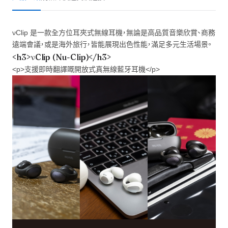
νClip 是一款全方位耳夾式無線耳機，無論是高品質音樂欣賞、商務
遠端會議，或是海外旅行，皆能展現出色性能，滿足多元生活場景。
<h3>νClip (Nu-Clip)</h3>
<p>支援即時翻譯嘅開放式真無線藍牙耳機</p>