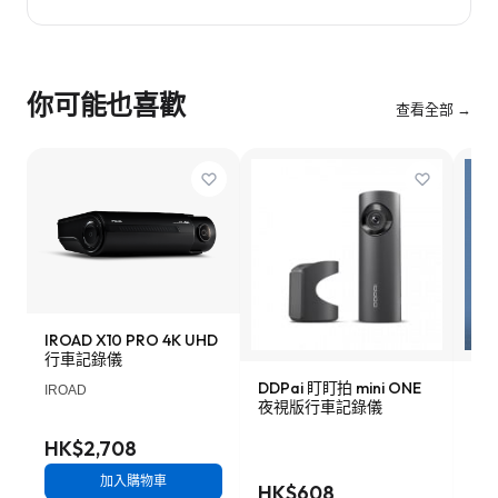
你可能也喜歡
查看全部 →
IROAD X10 PRO 4K UHD
行車記錄儀
DDPai 盯盯拍 mini ONE
Lo
IROAD
夜視版行車記錄儀
車記
HK$2,708
加入購物車
HK$608
HK