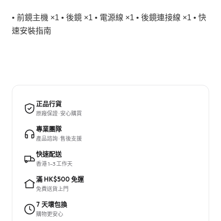
• 前鏡主機 ×1 • 後鏡 ×1 • 電源線 ×1 • 後鏡連接線 ×1 • 快
速安裝指南
正品行貨
原廠保證 · 安心購買
專業團隊
產品諮詢 · 售後支援
快速配送
香港 1–3 工作天
滿 HK$500 免運
免費送貨上門
7 天壞包換
購物更安心