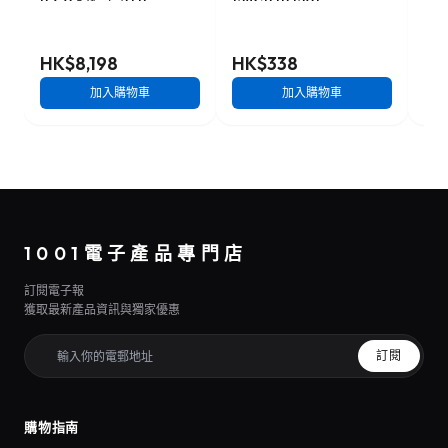
B 4.0 記憶卡 2TB
128GB [R:120]
記憶
[R:3500 W:3000]
(SDSDUN4-128G)
W:1
(CFX4-B2048M2)
HK$8,198
HK$338
HK
加入購物車
加入購物車
1001電子產品專門店
訂閱電子報
獲取最新產品資訊與獨家優惠
訂閱
購物指南