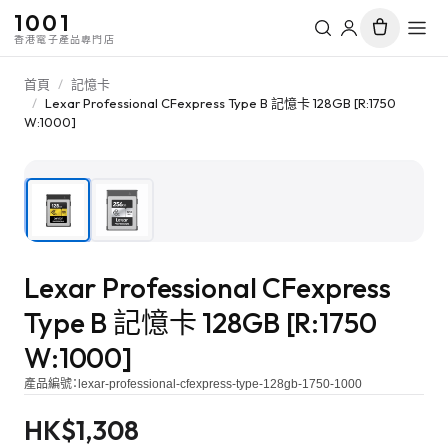
1001
香港電子產品專門店
首頁
/
記憶卡
/
Lexar Professional CFexpress Type B 記憶卡 128GB [R:1750
W:1000]
1
/
2
Lexar Professional CFexpress
Type B 記憶卡 128GB [R:1750
W:1000]
產品編號：
lexar-professional-cfexpress-type-128gb-1750-1000
HK$
1,308