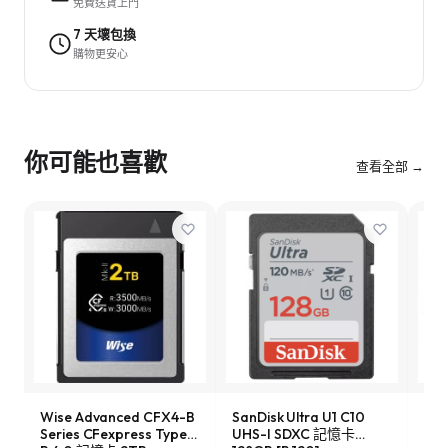
免費送貨上門
7 天壞包換
購物更安心
你可能也喜歡
查看全部 →
Wise Advanced CFX4-B
SanDisk Ultra U1 C10
Son
Series CFexpress Type-
UHS-I SDXC 記憶卡
Ser