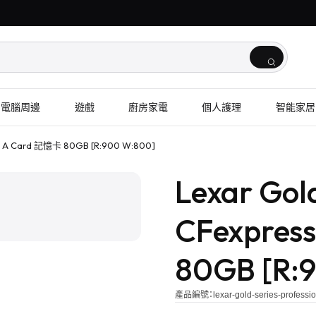
電腦周邊
遊戲
廚房家電
個人護理
智能家居
ype A Card 記憶卡 80GB [R:900 W:800]
1
/
2
Lexar Gold
CFexpres
80GB [R:
產品編號：
lexar-gold-series-profess