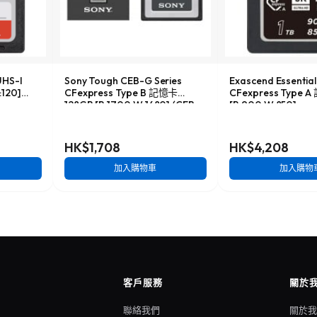
UHS-I
Sony Tough CEB-G Series
Exascend Essenti
120]
CFexpress Type B 記憶卡
CFexpress Type 
128GB [R:1700 W:1480] (CEB-
[R:900 W:850]
G128)
HK$1,708
HK$4,208
加入購物車
加入購物
客戶服務
關於
聯絡我們
關於