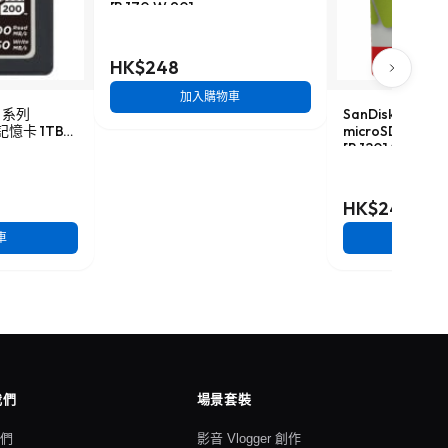
[R:170 W:90]
HK$248
加入購物車
al 系列
SanDisk Ultra A
A 記憶卡 1TB
microSDHC 記
[R:120] (SDSQU
HK$248
車
加入
我們
場景套裝
我們
影音 Vlogger 創作