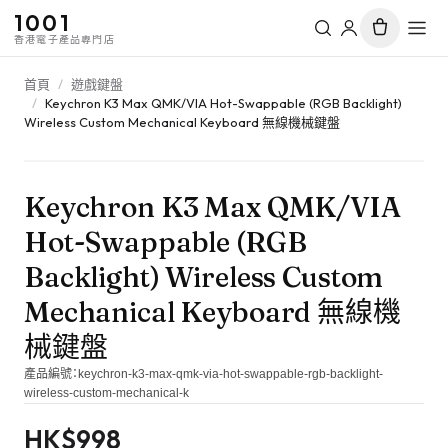
1001
香港電子產品專門店
首頁
/
遊戲鍵盤
/
Keychron K3 Max QMK/VIA Hot-Swappable (RGB Backlight)
Wireless Custom Mechanical Keyboard 無線機械鍵盤
Keychron K3 Max QMK/VIA
Hot-Swappable (RGB
Backlight) Wireless Custom
Mechanical Keyboard 無線機
械鍵盤
產品編號：
keychron-k3-max-qmk-via-hot-swappable-rgb-backlight-
wireless-custom-mechanical-k
HK$
998