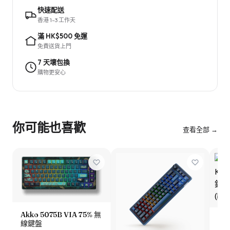
快速配送
香港 1–3 工作天
滿 HK$500 免運
免費送貨上門
7 天壞包換
購物更安心
你可能也喜歡
查看全部 →
Akko 5075B VIA 75% 無
Ke
線鍵盤
Kn