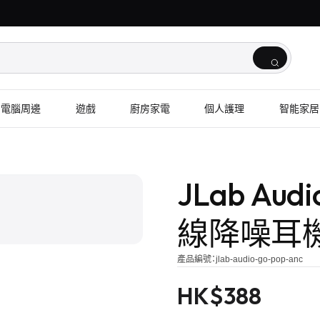
電腦周邊
遊戲
廚房家電
個人護理
智能家居
1
/
2
JLab Aud
線降噪耳
產品編號：
jlab-audio-go-pop-anc
HK$
388