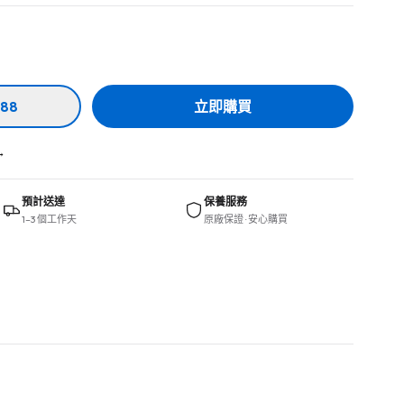
88
立即購買
→
預計送達
保養服務
1–3 個工作天
原廠保證 · 安心購買