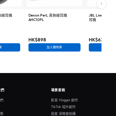
 真無線耳機
Denon PerL 真無線耳機
JBL Live Pro
AHC10PL
耳機
HK$898
HK$638
車
加入購物車
加入
我們
場景套裝
我們
影音 Vlogger 創作
格
TikTok 短片創作
政策
追星 演唱會拍攝