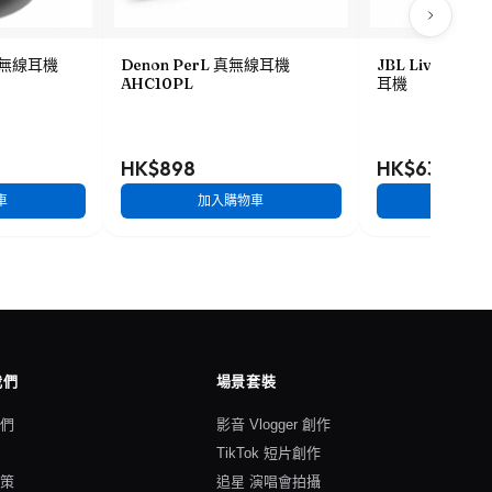
 真無線耳機
Denon PerL 真無線耳機
JBL Live Pr
AHC10PL
耳機
HK$898
HK$638
車
加入購物車
加入
我們
場景套裝
我們
影音 Vlogger 創作
格
TikTok 短片創作
政策
追星 演唱會拍攝