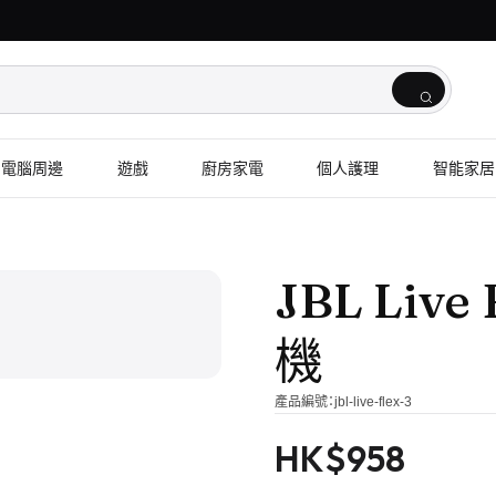
電腦周邊
遊戲
廚房家電
個人護理
智能家居
1
/
2
JBL Liv
機
產品編號：
jbl-live-flex-3
HK$
958