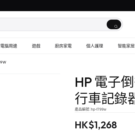
電腦周邊
遊戲
廚房家電
個人護理
智能家居
99W
HP 電子
行車記錄器 
產品編號：
hp-f799w
HK$
1,268