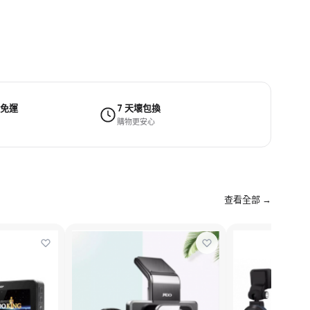
 免運
7 天壞包換
購物更安心
查看全部 →