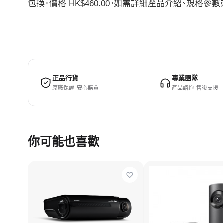
包換。價格 HK$460.00。如需詳細產品介紹、規
正品行貨
專業團隊
原廠保證 · 安心購買
產品諮詢 · 售後支援
你可能也喜歡