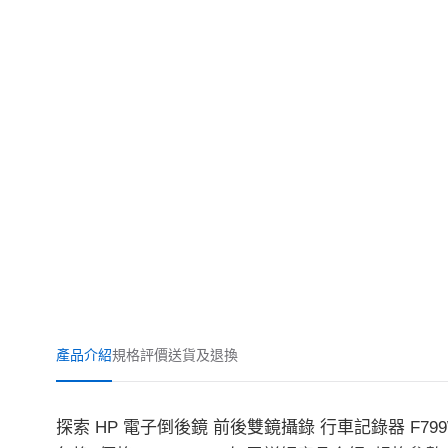
產品介紹
規格
評價
送貨及退換
探索 HP 電子倒後鏡 前後雙鏡攝錄 行車記錄器 F799W