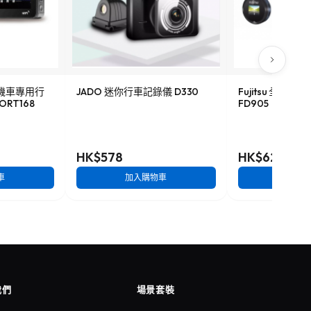
HD機車專用行
JADO 迷你行車記錄儀 D330
Fujitsu 全高
ORT168
FD905
HK$578
HK$628
車
加入購物車
加入
我們
場景套裝