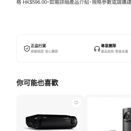
格 HK$596.00。如需詳細產品介紹、規格參數或
正品行貨
專業團隊
原廠保證 · 安心購買
產品諮詢 · 售後支援
你可能也喜歡