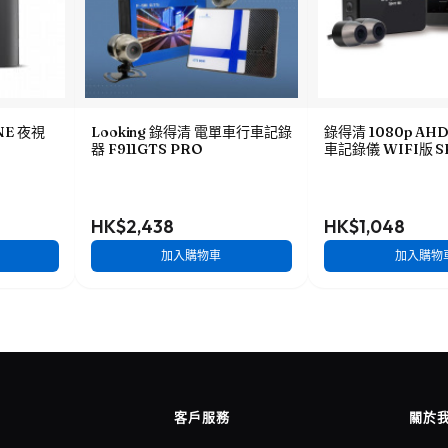
ONE 夜視
Looking 錄得清 電單車行車記錄
錄得清 1080p A
器 F911GTS PRO
車記錄儀 WIFI版 S
HK$2,438
HK$1,048
加入購物車
加入購物
客戶服務
關於