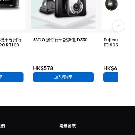
HD機車專用行
JADO 迷你行車記錄儀 D330
Fujitsu 全高
PORT168
FD905
HK$578
HK$628
車
加入購物車
加入
我們
場景套裝