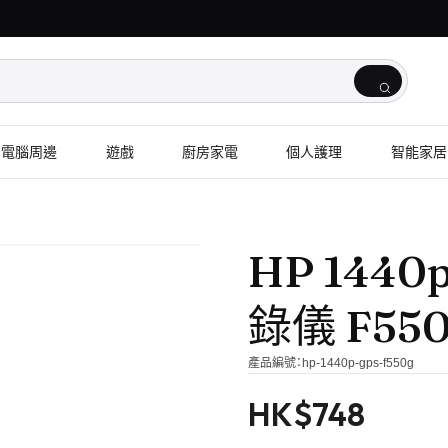
電腦周邊
遊戲
廚房家電
個人護理
智能家居
HP 144
錄儀 F55
產品編號：
hp-1440p-gps-f550g
HK$
748