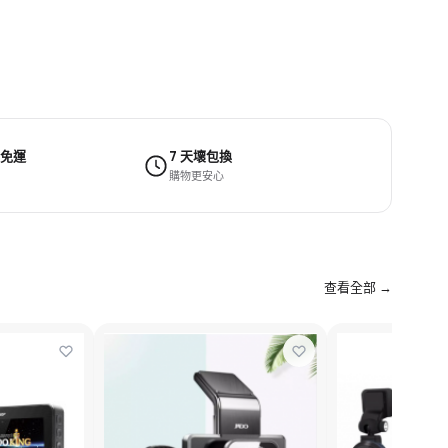
 免運
7 天壞包換
購物更安心
查看全部 →