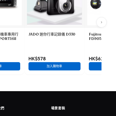
HD機車專用行
JADO 迷你行車記錄儀 D330
Fujitsu 全高
PORT168
FD905
HK$578
HK$628
車
加入購物車
加入
我們
場景套裝