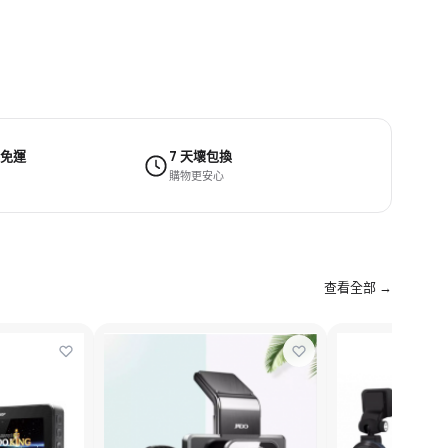
 免運
7 天壞包換
購物更安心
查看全部 →