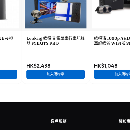
ONE 夜視
Looking 錄得清 電單車行車記錄
錄得清 1080p A
器 F911GTS PRO
車記錄儀 WIFI版 S
HK$2,438
HK$1,048
加入購物車
加入購物
客戶服務
關於