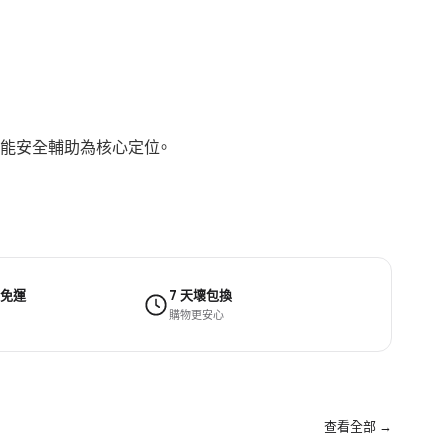
制，以智能安全輔助為核心定位。
 免運
7 天壞包換
購物更安心
查看全部 →