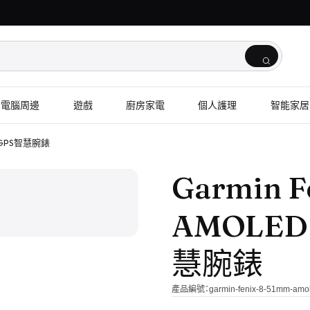
電腦周邊
遊戲
廚房家電
個人護理
智能家居
進階GPS智慧腕錶
1
/
2
Garmin F
AMOLE
慧腕錶
產品編號：
garmin-fenix-8-51mm-amo