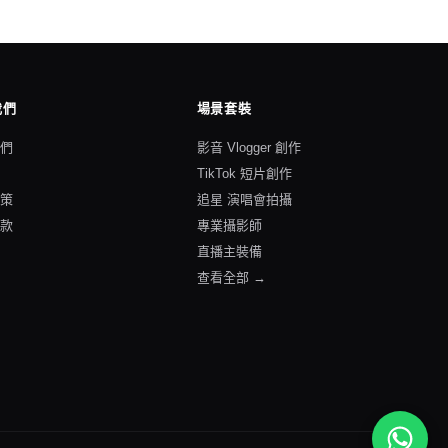
我們
場景套裝
我們
影音 Vlogger 創作
格
TikTok 短片創作
政策
追星 演唱會拍攝
條款
專業攝影師
直播主裝備
查看全部 →