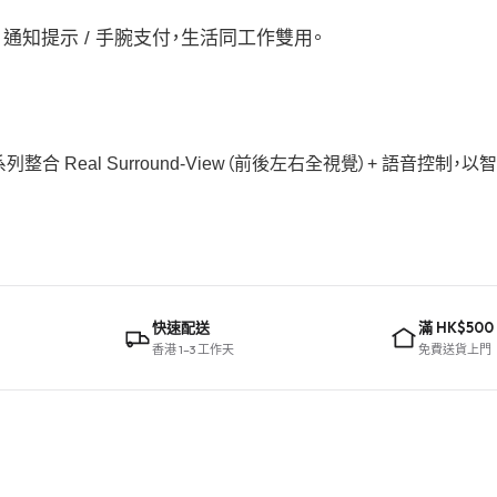
 / 通知提示 / 手腕支付，生活同工作雙用。
m 系列整合 Real Surround-View（前後左右全視覺）+ 語音控
快速配送
滿 HK$500
香港 1–3 工作天
免費送貨上門