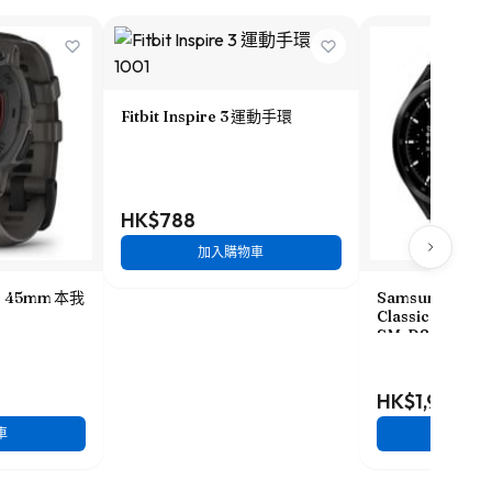
Fitbit Inspire 3 運動手環
HK$788
加入購物車
E - 45mm 本我
Samsung 三星 G
Classic 46mm
SM-R895
HK$1,938
車
加入