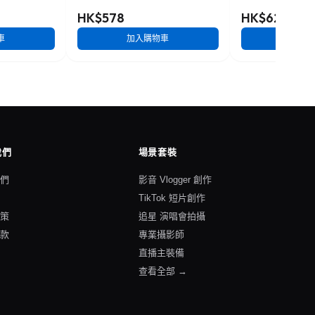
HK$578
HK$628
車
加入購物車
加入
我們
場景套裝
我們
影音 Vlogger 創作
格
TikTok 短片創作
政策
追星 演唱會拍攝
條款
專業攝影師
直播主裝備
查看全部 →