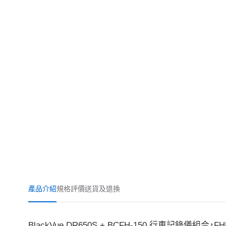
產品介紹
規格
評價
送貨及退換
BlackVue DR650S + BCFH-150 行車記錄儀組合，F