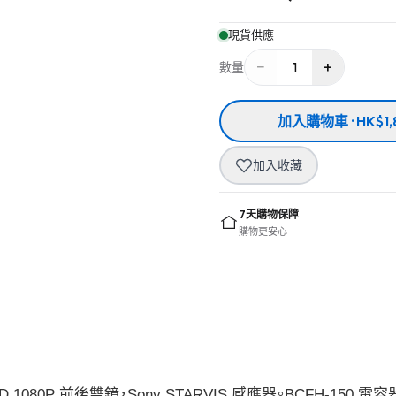
現貨供應
−
+
1
數量
加入購物車 · HK$1,
加入收藏
7天購物保障
購物更安心
HD 1080P 前後雙鏡，Sony STARVIS 感應器。BCFH-150 電容