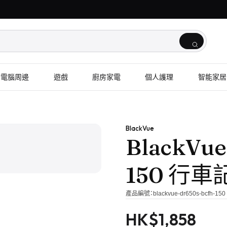
電腦周邊
遊戲
廚房家電
個人護理
智能家居
1
/
2
BlackVue
BlackVue
150 行
產品編號：
blackvue-dr650s-bcfh-150
HK$
1,858