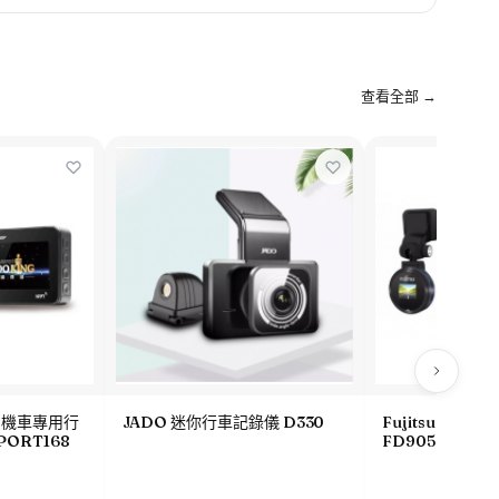
查看全部 →
HD機車專用行
JADO 迷你行車記錄儀 D330
Fujitsu 全高
PORT168
FD905