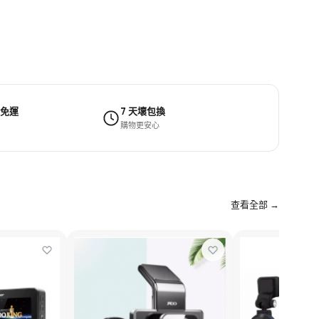
 免運
7 天壞包換
購物更安心
查看全部 →