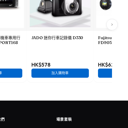
HD機車專用行
JADO 迷你行車記錄儀 D330
Fujitsu 全高
PORT168
FD905
HK$578
HK$628
車
加入購物車
加入
我們
場景套裝