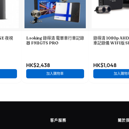
ONE 夜視
Looking 錄得清 電單車行車記錄
錄得清 1080p A
器 F911GTS PRO
車記錄儀 WIFI版 S
HK$2,438
HK$1,048
加入購物車
加入購物
客戶服務
關於