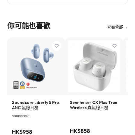
你可能也喜歡
查看全部 →
Soundcore Liberty 5 Pro
Sennheiser CX Plus True
App
ANC 無線耳機
Wireless 真無線耳機
線耳
電
soundcore
HK$858
HK
HK$958