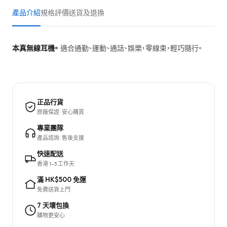
產品介紹
規格
評價
送貨及退換
本真無線耳機。
適合通勤、運動、通話、娛樂，零線束，輕巧隨行。
正品行貨
原廠保證 · 安心購買
專業團隊
產品諮詢 · 售後支援
快速配送
香港 1–3 工作天
滿 HK$500 免運
免費送貨上門
7 天壞包換
購物更安心