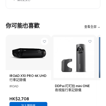
購物更安心
你可能也喜歡
查看全部 →
IROAD X10 PRO 4K UHD
行車記錄儀
DDPai 盯盯拍 mini ONE
Lo
IROAD
夜視版行車記錄儀
車記
HK$2,708
加入購物車