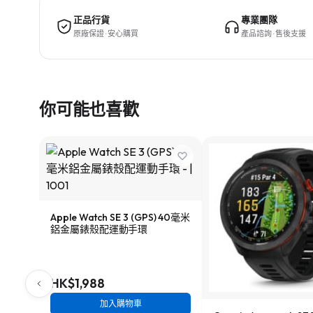
正品行貨
專業團隊
原廠保證 · 安心購買
產品諮詢 · 售後支援
你可能也喜歡
Apple Watch SE 3 (GPS) 40毫米
鋁金屬錶殼配運動手環
HK$1,988
加入購物車