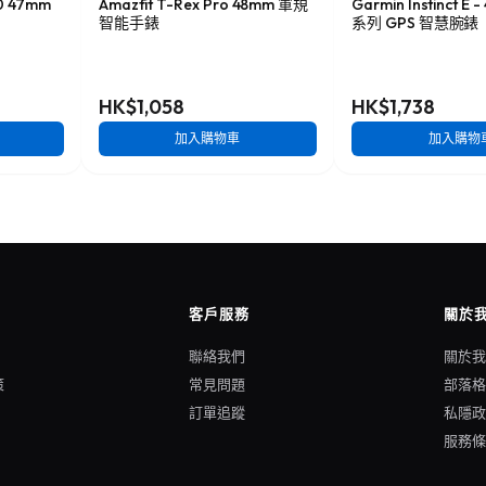
0 47mm
Amazfit T-Rex Pro 48mm 軍規
Garmin Instinct E
智能手錶
系列 GPS 智慧腕錶
HK$1,058
HK$1,738
加入購物車
加入購物
客戶服務
關於
聯絡我們
關於
策
常見問題
部落
訂單追蹤
私隱
服務