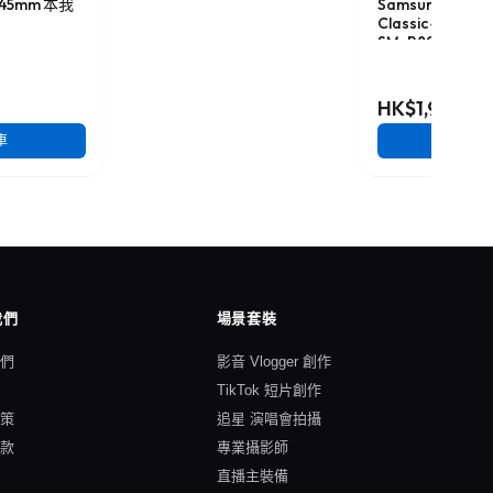
 - 45mm 本我
Samsung 三星 Ga
Classic 46mm 
SM-R895
HK$1,938
車
加入
我們
場景套裝
我們
影音 Vlogger 創作
格
TikTok 短片創作
政策
追星 演唱會拍攝
條款
專業攝影師
直播主裝備