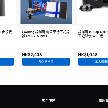
NE 夜視版
Looking 錄得清 電單車行車記錄
錄得清 1080p A
器 F911GTS PRO
車記錄儀 WIFI版 SP
HK$2,438
HK$1,048
加入購物車
加入購物
客戶服務
關於