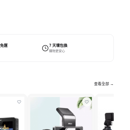
 免運
7 天壞包換
購物更安心
查看全部 →