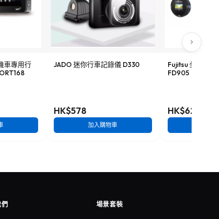
HD機車專用行
JADO 迷你行車記錄儀 D330
Fujitsu 全高
ORT168
FD905
HK$578
HK$628
車
加入購物車
加入
我們
場景套裝