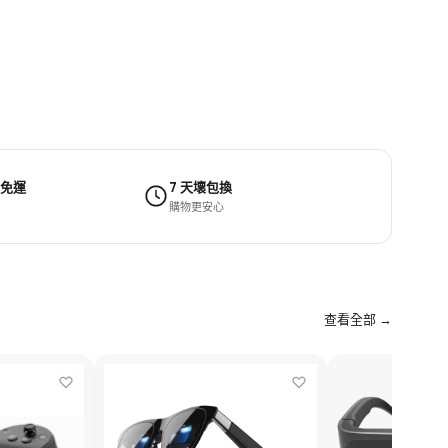
 免運
7 天壞包換
購物更安心
查看全部 →