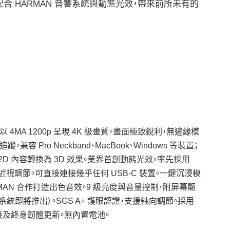
功能，配合 HARMAN 音響系統與動態光效，帶來前所未有的
顯示：以 4MA 1200p 呈現 4K 級畫質，畫面極致銳利，無邊緣模
蹤，兼容 Pro Neckband、MacBook、Windows 等裝置；
D 內容轉換為 3D 效果。業界首創動態光效。率先採用
D 近視調節。可直接連接幾乎任何 USB-C 裝置。一鍵沉浸模
ARMAN 合作打造出色音效。9 級亮度與音量控制，附屏幕顯
系統即將推出）。SGS A+ 護眼認證，支援軸向調節。採用
養及終身韌體更新。無內置電池。