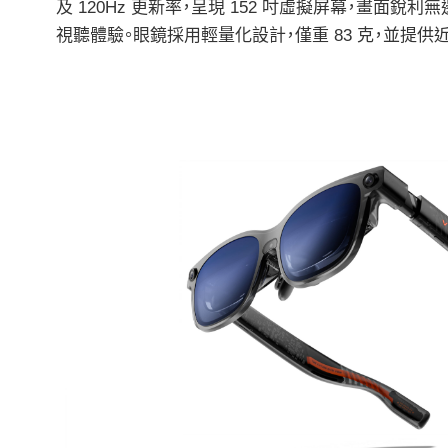
及 120Hz 更新率，呈現 152 吋虛擬屏幕，畫面銳利
視聽體驗。眼鏡採用輕量化設計，僅重 83 克，並提供近視