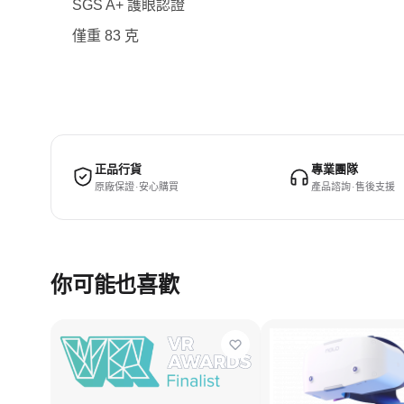
SGS A+ 護眼認證
僅重 83 克
正品行貨
專業團隊
原廠保證 · 安心購買
產品諮詢 · 售後支援
你可能也喜歡