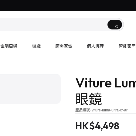
電腦周邊
遊戲
廚房家電
個人護理
智能家居
1
/
3
Viture L
眼鏡
產品編號：
viture-luma-ultra-xr-ar
HK$
4,498