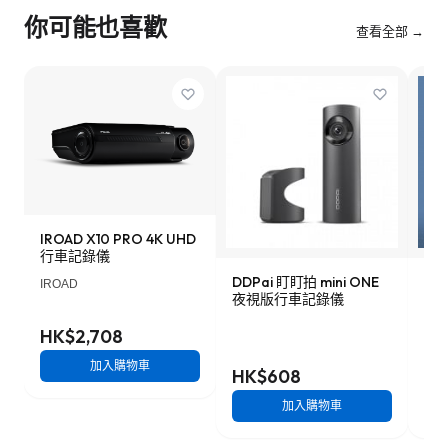
你可能也喜歡
查看全部 →
IROAD X10 PRO 4K UHD
行車記錄儀
DDPai 盯盯拍 mini ONE
Lo
IROAD
夜視版行車記錄儀
車記
HK$2,708
加入購物車
HK$608
HK
加入購物車