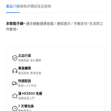
產品介紹
規格
評價
送貨及退換
本智能手錶。
適合運動健康追蹤 / 通知提示 / 手腕支付，生活同工
作雙用。
正品行貨
原廠保證 · 安心購買
專業團隊
產品諮詢 · 售後支援
快速配送
香港 1–3 工作天
滿 HK$500 免運
免費送貨上門
7 天壞包換