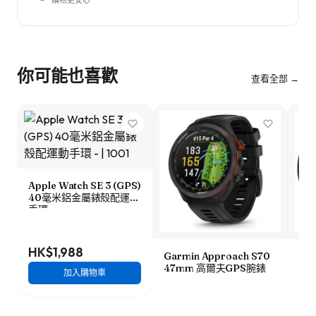
購物更安心
你可能也喜歡
查看全部 →
Apple Watch SE 3 (GPS)
40毫米鋁金屬錶殼配運動
手環
HK$1,988
Garmin Approach S70
Ama
47mm 高爾夫GPS腕錶
48
加入購物車