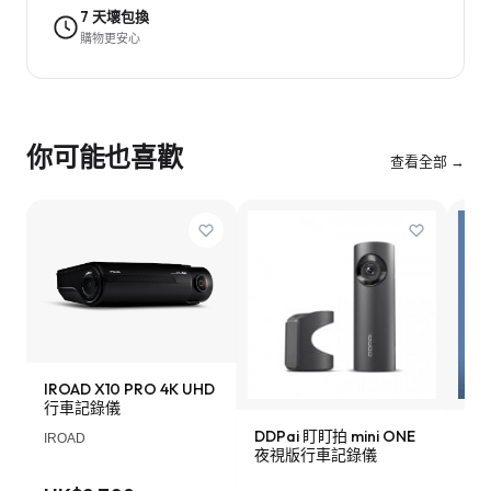
7 天壞包換
購物更安心
你可能也喜歡
查看全部 →
IROAD X10 PRO 4K UHD
行車記錄儀
DDPai 盯盯拍 mini ONE
Lo
IROAD
夜視版行車記錄儀
車記