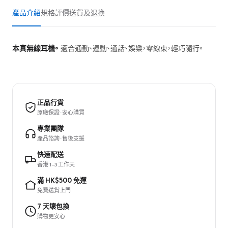
產品介紹
規格
評價
送貨及退換
本真無線耳機。
適合通勤、運動、通話、娛樂，零線束，輕巧隨行。
正品行貨
原廠保證 · 安心購買
專業團隊
產品諮詢 · 售後支援
快速配送
香港 1–3 工作天
滿 HK$500 免運
免費送貨上門
7 天壞包換
購物更安心