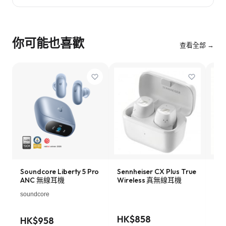
你可能也喜歡
查看全部 →
Soundcore Liberty 5 Pro
Sennheiser CX Plus True
App
ANC 無線耳機
Wireless 真無線耳機
線耳
電
soundcore
HK$858
HK
HK$958