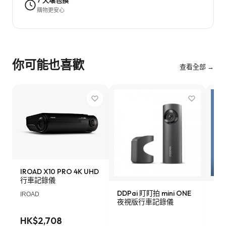
7 天壞包換
購物更安心
你可能也喜歡
查看全部 →
IROAD X10 PRO 4K UHD
行車記錄儀
DDPai 盯盯拍 mini ONE
Lo
IROAD
夜視版行車記錄儀
車記
HK$2,708