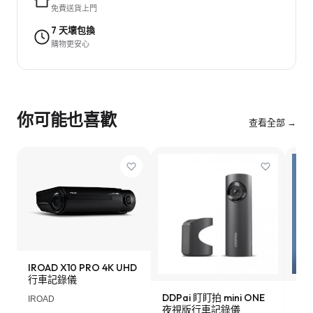
免費送貨上門
7 天壞包換
購物更安心
你可能也喜歡
查看全部 →
IROAD X10 PRO 4K UHD
行車記錄儀
DDPai 盯盯拍 mini ONE
Lo
IROAD
夜視版行車記錄儀
車記