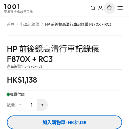
1001
香港電子產品專門店
首頁
/
行車記錄儀
/
HP 前後鏡高清行車記錄儀 F870X + RC3
HP 前後鏡高清行車記錄儀
F870X + RC3
產品編號：
hp-f870x-rc3
HK$
1,138
現貨供應
−
+
1
數量
加入購物車 · HK$1,138