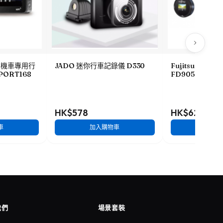
HD機車專用行
JADO 迷你行車記錄儀 D330
Fujitsu 全高
PORT168
FD905
HK$578
HK$628
車
加入購物車
加入
我們
場景套裝