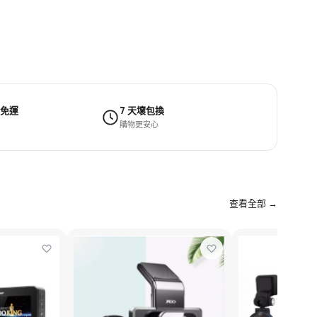
 免運
7 天壞包換
購物更安心
查看全部 →