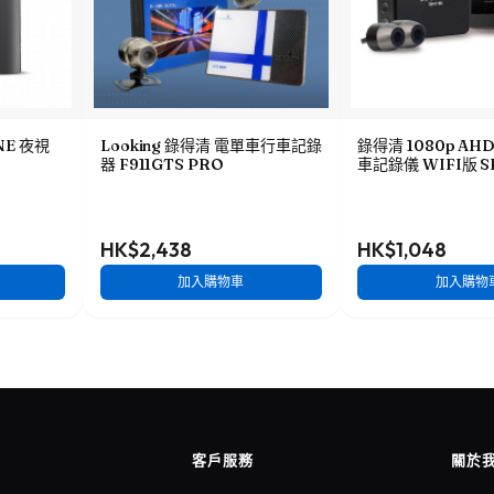
ONE 夜視
Looking 錄得清 電單車行車記錄
錄得清 1080p A
器 F911GTS PRO
車記錄儀 WIFI版 S
HK$2,438
HK$1,048
加入購物車
加入購物
客戶服務
關於