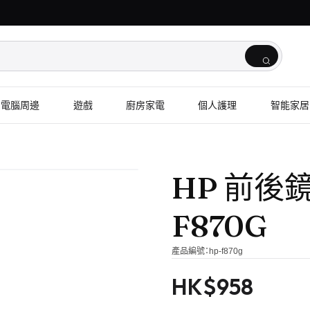
電腦周邊
遊戲
廚房家電
個人護理
智能家居
HP 前後
F870G
產品編號：
hp-f870g
HK$
958