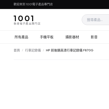
歡迎來到 1001電子產品專門店
1001
香港電子產品專門店
所有產品
手機平板
攝影器材
影音
首頁
/
行車記錄儀
/
HP 前後鏡高清行車記錄儀 F870G