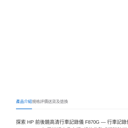
產品介紹
規格
評價
送貨及退換
探索 HP 前後鏡高清行車記錄儀 F870G — 行車記錄儀