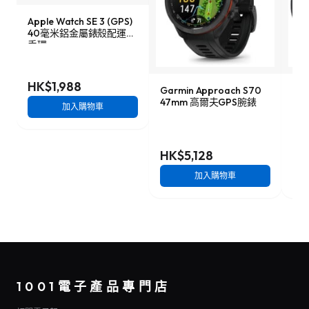
Apple Watch SE 3 (GPS)
40毫米鋁金屬錶殼配運動
手環
HK$1,988
Garmin Approach S70
Ama
47mm 高爾夫GPS腕錶
48
加入購物車
HK$5,128
HK
加入購物車
1001電子產品專門店