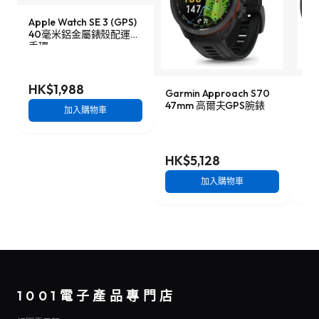
Apple Watch SE 3 (GPS)
40毫米鋁金屬錶殼配運動
手環
HK$1,988
Garmin Approach S70
Ama
47mm 高爾夫GPS腕錶
48
加入購物車
HK$5,128
HK
加入購物車
1001電子產品專門店