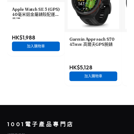
Apple Watch SE 3 (GPS)
40毫米鋁金屬錶殼配運動
手環
HK$1,988
Garmin Approach S70
Ama
47mm 高爾夫GPS腕錶
48
加入購物車
HK$5,128
HK
加入購物車
1001電子產品專門店