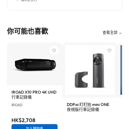
購物更安心
你可能也喜歡
查看全部 →
IROAD X10 PRO 4K UHD
行車記錄儀
DDPai 盯盯拍 mini ONE
Lo
IROAD
夜視版行車記錄儀
車記
HK$2,708
加入購物車