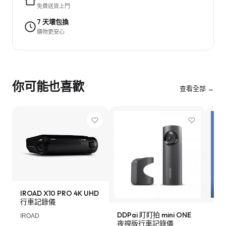
免費送貨上門
7 天壞包換
購物更安心
你可能也喜歡
查看全部 →
IROAD X10 PRO 4K UHD
行車記錄儀
DDPai 盯盯拍 mini ONE
Lo
IROAD
夜視版行車記錄儀
車記