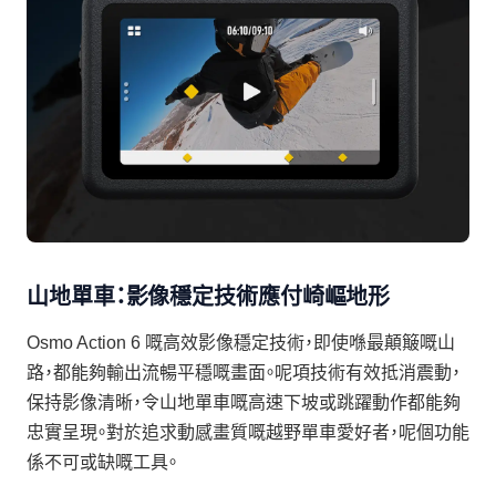
山地單車：影像穩定技術應付崎嶇地形
Osmo Action 6 嘅高效影像穩定技術，即使喺最顛簸嘅山
路，都能夠輸出流暢平穩嘅畫面。呢項技術有效抵消震動，
保持影像清晰，令山地單車嘅高速下坡或跳躍動作都能夠
忠實呈現。對於追求動感畫質嘅越野單車愛好者，呢個功能
係不可或缺嘅工具。