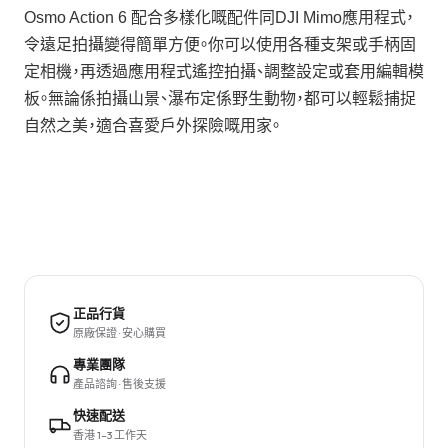
Osmo Action 6 配合多樣化嘅配件同DJI Mimo應用程式，
令遠足拍攝變得簡單方便。你可以使用各種支架或手柄固
定相機，再透過應用程式遙控拍攝、調整設定或套用編輯模
板。無論係拍攝山景、瀑布定係野生動物，都可以輕鬆捕捉
自然之美，適合喜愛戶外探險嘅用家。
正品行貨
原廠保證 · 安心購買
專業團隊
產品諮詢 · 售後支援
快速配送
香港 1–3 工作天