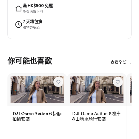
滿 HK$500 免運
免費送貨上門
7 天壞包換
購物更安心
你可能也喜歡
查看全部 →
DJI Osmo Action 6 掛脖
DJI Osmo Action 6 機車
DJI
拍攝套裝
&山地車騎行套裝
潛