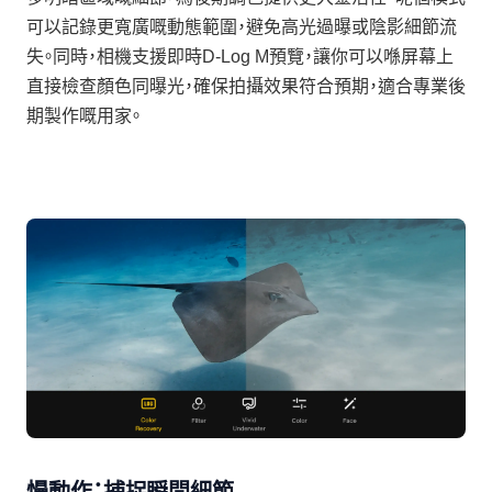
可以記錄更寬廣嘅動態範圍，避免高光過曝或陰影細節流
失。同時，相機支援即時D-Log M預覽，讓你可以喺屏幕上
直接檢查顏色同曝光，確保拍攝效果符合預期，適合專業後
期製作嘅用家。
慢動作：捕捉瞬間細節