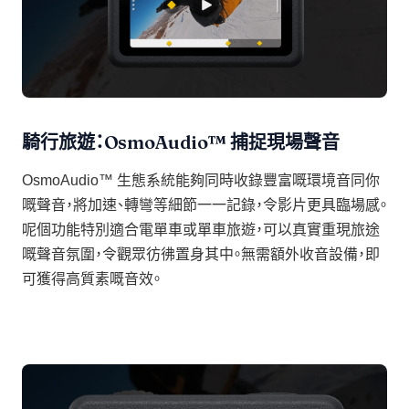
騎行旅遊：OsmoAudio™ 捕捉現場聲音
OsmoAudio™ 生態系統能夠同時收錄豐富嘅環境音同你
嘅聲音，將加速、轉彎等細節一一記錄，令影片更具臨場感。
呢個功能特別適合電單車或單車旅遊，可以真實重現旅途
嘅聲音氛圍，令觀眾彷彿置身其中。無需額外收音設備，即
可獲得高質素嘅音效。