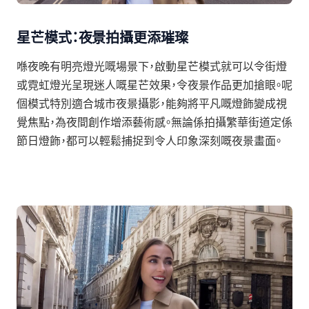
星芒模式：夜景拍攝更添璀璨
喺夜晚有明亮燈光嘅場景下，啟動星芒模式就可以令街燈
或霓虹燈光呈現迷人嘅星芒效果，令夜景作品更加搶眼。呢
個模式特別適合城市夜景攝影，能夠將平凡嘅燈飾變成視
覺焦點，為夜間創作增添藝術感。無論係拍攝繁華街道定係
節日燈飾，都可以輕鬆捕捉到令人印象深刻嘅夜景畫面。