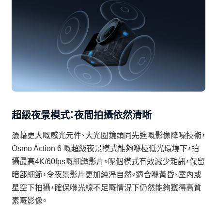
超級夜景模式：夜間拍攝依然清晰
憑藉更大嘅感光元件、大光圈鏡頭同先進嘅影像降噪技術，
Osmo Action 6 嘅超級夜景模式能夠喺極低光環境下，拍
攝最高4K/60fps嘅細緻影片。呢個模式有效減少雜訊，保留
暗部細節，令夜景影片更加純淨自然。適合喺黃昏、室內或
星空下拍攝，確保喺光線不足嘅情況下仍然能夠獲得高質
素嘅影像。