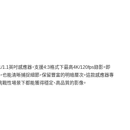
的1/1.1英吋感應器，支援4:3格式下最高4K/120fps錄影。即
，也能清晰捕捉細節，保留豐富的明暗層次。這款感應器專
挑戰性場景下都能獲得穩定、高品質的影像。