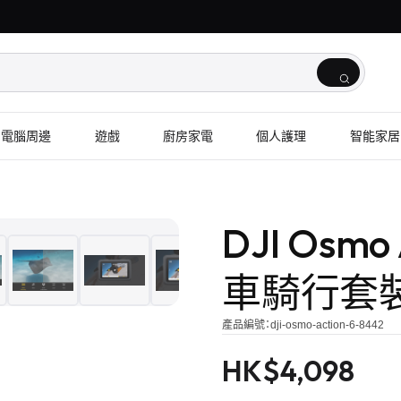
電腦周邊
遊戲
廚房家電
個人護理
智能家居
1
/
10
DJI Osmo
車騎行套
產品編號：
dji-osmo-action-6-8442
HK$
4,098