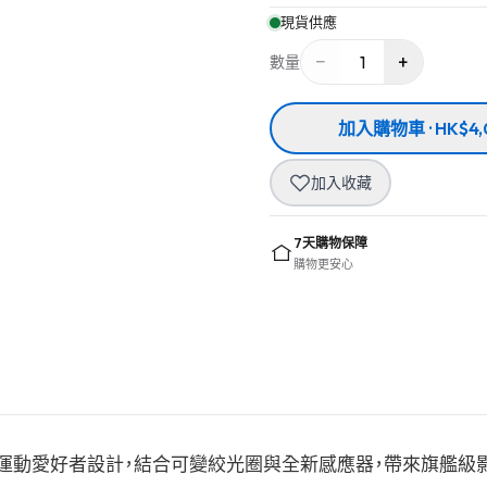
現貨供應
−
+
1
數量
加入購物車 · HK$4,
加入收藏
7天購物保障
購物更安心
裝，專為戶外運動愛好者設計，結合可變絞光圈與全新感應器，帶來旗