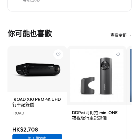
購物更安心
你可能也喜歡
查看全部 →
IROAD X10 PRO 4K UHD
行車記錄儀
DDPai 盯盯拍 mini ONE
Lo
IROAD
夜視版行車記錄儀
車記
HK$2,708
加入購物車