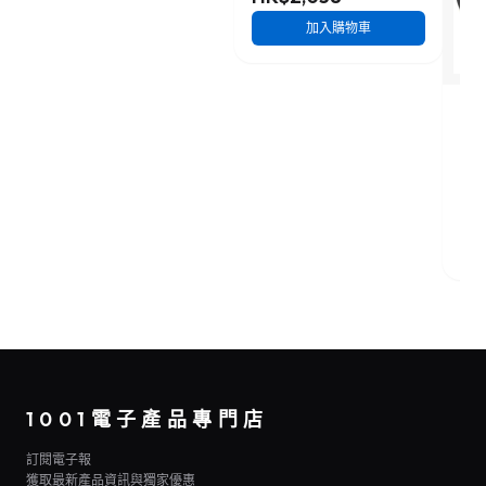
加入購物車
JBL
大型
HK
1001電子產品專門店
訂閱電子報
獲取最新產品資訊與獨家優惠