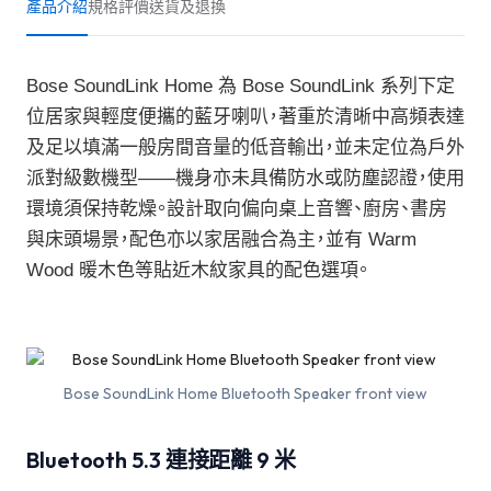
產品介紹
規格
評價
送貨及退換
Bose SoundLink Home 為 Bose SoundLink 系列下定
位居家與輕度便攜的藍牙喇叭，著重於清晰中高頻表達
及足以填滿一般房間音量的低音輸出，並未定位為戶外
派對級數機型——機身亦未具備防水或防塵認證，使用
環境須保持乾燥。設計取向偏向桌上音響、廚房、書房
與床頭場景，配色亦以家居融合為主，並有 Warm
Wood 暖木色等貼近木紋家具的配色選項。
Bose SoundLink Home Bluetooth Speaker front view
Bluetooth 5.3 連接距離 9 米