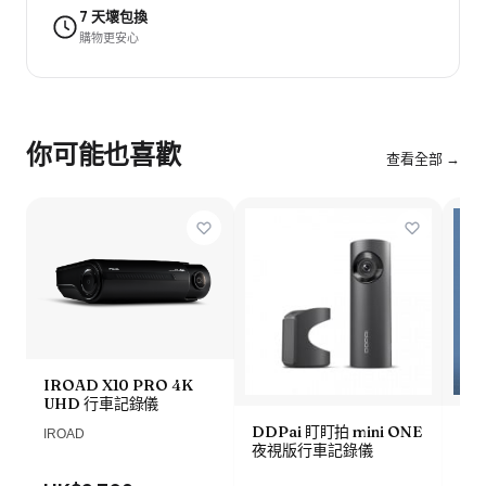
7 天壞包換
購物更安心
你可能也喜歡
查看全部 →
IROAD X10 PRO 4K
UHD 行車記錄儀
DDPai 盯盯拍 mini ONE
Lo
IROAD
夜視版行車記錄儀
車記