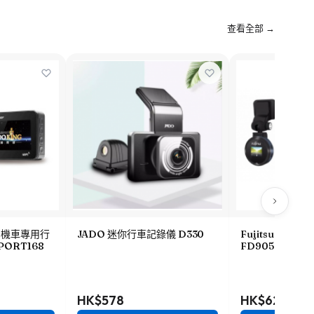
查看全部 →
HD機車專用行
JADO 迷你行車記錄儀 D330
Fujitsu 全高
PORT168
FD905
HK$578
HK$628