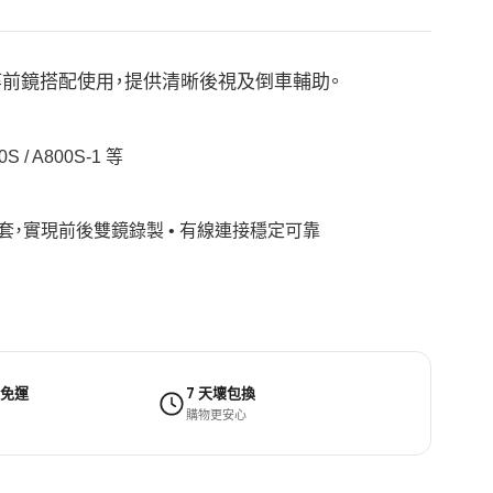
A800S 等前鏡搭配使用，提供清晰後視及倒車輔助。
 / A800S-1 等
 前鏡配套，實現前後雙鏡錄製 • 有線連接穩定可靠
 免運
7 天壞包換
購物更安心