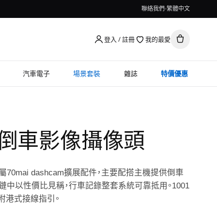
聯絡我們
繁體中文
登入 / 註冊
我的最愛
汽車電子
場景套裝
雜誌
特價優惠
清倒車影像攝像頭
70mai dashcam擴展配件，主要配搭主機提供倒車
鏈中以性價比見稱，行車記錄整套系統可靠抵用。1001
，附港式接線指引。