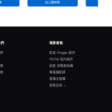
車
加入購物車
加入
我們
場景套裝
我們
影音 Vlogger 創作
格
TikTok 短片創作
政策
追星 演唱會拍攝
條款
專業攝影師
直播主裝備
查看全部 →