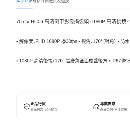
產品介紹
規格
評價
送貨及退換
70mai RC06 高清倒車影像攝像頭，1080P 高清後鏡，
• 解像度：FHD 1080P @30fps • 視角：170°（對角） • 防水
• 1080P 高清後視，170° 超廣角全面覆蓋後方 • IP
正品行貨
專業團隊
原廠保證 · 安心購買
產品諮詢 · 售後支援