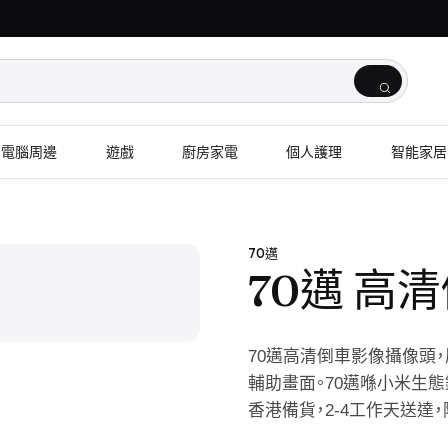
電腦周邊
遊戲
廚房家電
個人護理
智能家居
1
/
2
70邁
70邁 高
70邁高清倒車影像攝像頭，屬
輔助畫面。70邁喺小米生態
香港備貨，2-4工作天送達