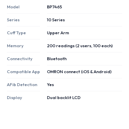
Model
BP7465
Series
10 Series
Cuff Type
Upper Arm
Memory
200 readings (2 users, 100 each)
Connectivity
Bluetooth
Compatible App
OMRON connect (iOS & Android)
AFib Detection
Yes
Display
Dual backlit LCD