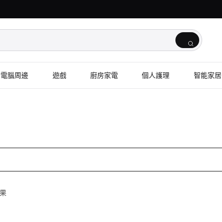
電腦周邊
遊戲
廚房家電
個人護理
智能家居
結果